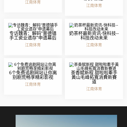
江南体育
江南体育
专访魏青：解码“景德镇
奶茶杯最新资讯-快科技--
手工瓷业遗存”申遗幕后
科技改动未来
江南体育
江南体育
6个免费追剧网站让你离
茶香賦新程 甜啦啦牽手
别剧荒畅享精彩影视
黃山毛峰拓寬消費新賽
道
江南体育
江南体育