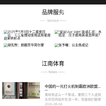
UZSPACE主张“轻运动，轻生活”的理念，通过专业健康安
品牌服务
“星座Star Sign”英语汇
2025年5月3日十二星
总：水瓶座、双子座用
全的水杯产品与用户建立真挚的友谊，营造一个健康的生
座日运：天王星搅动变
英语怎样说？
Service
活方式，一起开启美好生活的多种可能性。
局这些星座迎来转机点
Uzspace
胡先煦：掀翻芳华荷尔
Uzspace
蒙
张予曦：公主炼成记
了解更多
了解更多
Uzspace
Uzspace
了解更多
了解更多
江南体育
News
中国的一元打火机制霸欧洲欧盟多次出手阻拦无果反被告上法庭
曾经有这么一个笑话，要把三个人送到
太空空间站中生活一年，但是他们能够
带自己最喜欢的一件物品。 ...
2026-08-04