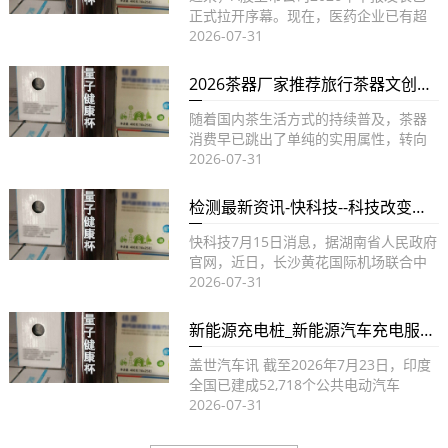
正式拉开序幕。现在，医药企业已有超
越100家发表成绩状况，...
2026-07-31
2026茶器厂家推荐旅行茶器文创大师收藏柴烧厂家优选指南！
随着国内茶生活方式的持续普及，茶器
消费早已跳出了单纯的实用属性，转向
实用、美学、文化、收藏等多重...
2026-07-31
检测最新资讯-快科技--科技改变未来
快科技7月15日消息，据湖南省人民政府
官网，近日，长沙黄花国际机场联合中
科弘拓，在T2航站楼安检...
2026-07-31
新能源充电桩_新能源汽车充电服务_无线_桩建设与改造-盖世汽车
盖世汽车讯 截至2026年7月23日，印度
全国已建成52,718个公共电动汽车
（EV）充电站，这...
2026-07-31