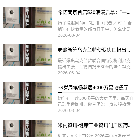
希诺南京首店520浪漫启幕：“一杯子”的浪漫一辈子的温暖
扬子晚报网5月15日讯（记者 冯可 闫春
旭）在快节奏的都市日子中，怎么让爱
与许诺沉积为日常的温暖...
2026-08-04
老账新算乌克兰特使要德国捐出三分之一的军火库
最近爆出乌克兰驻联合国特使梅利尼克
提出主张，让德国捐出30%的陆军坦克
和空军飞机，以补偿二战期间...
2026-08-04
39岁周笔畅茕居4000万豪宅餐厅似森林菜刀60万满是高级货
她住在一座300多平的大房子里，每天自
己动手做咖啡、做三明治，身边绿植盘
绕，宛如日子在一个小森林...
2026-08-04
米内资讯-健康工业资讯门户医药商场动态广场
近来，A股上市公司2026年中报发表已